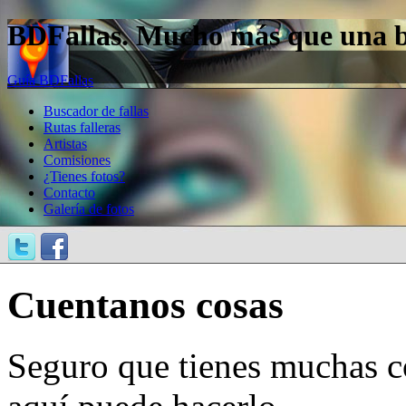
BDFallas. Mucho más que una bas
Guía BDFallas
Buscador de fallas
Rutas falleras
Artistas
Comisiones
¿Tienes fotos?
Contacto
Galería de fotos
Cuentanos cosas
Seguro que tienes muchas c