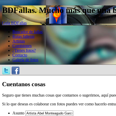
BDFallas. Mucho más que una bas
Guía BDFallas
Buscador de fallas
Rutas falleras
Artistas
Comisiones
¿Tienes fotos?
Contacto
Galería de fotos
Cuentanos cosas
Seguro que tienes muchas cosas que contarnos o sugerirnos, aquí pue
Si lo que deseas es colaborar con fotos puedes ver como hacerlo entr
Asunto