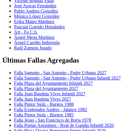
Vicente Boluda Vidal
José Arocas Fernández
Pablo Andreu González
Mónica López Gonzáles
Erika Mateo Martínez
Pascual Garrido Hernández
Art - Fa C.b.
Ángel Mena Martínez
Ángel Carrillo Imbernón
Raúl Zamora Jurado
Últimas Fallas Agregadas
Falla Sagunto - San Antonio - Padre Urbano 2027
Falla Sagunto - San Antonio - Padre Urbano Infantil 2027
Falla Plaza del Ayuntamiento Infantil 2027
Falla Plaza del Ayuntamiento 2027
Falla Juan Bautista Vives Infantil 2027
Falla Juan Bautista Vives 2027
Falla Pintor Stolz - Burgos 1988
Falla Explorador Andres - Jalance 1982
Falla Pintor Stolz - Burgos 1985
Falla Jesus - San Francisco de Borja 1978
Falla Poetas Anonimos - Real de Gandia Infantil 2026
Falla Plaza Doctor Berenguer Ferrer Infantil 2026