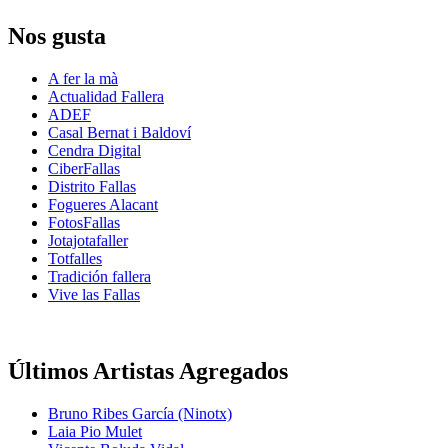
Nos gusta
A fer la mà
Actualidad Fallera
ADEF
Casal Bernat i Baldoví
Cendra Digital
CiberFallas
Distrito Fallas
Fogueres Alacant
FotosFallas
Jotajotafaller
Totfalles
Tradición fallera
Vive las Fallas
Últimos Artistas Agregados
Bruno Ribes García (Ninotx)
Laia Pio Mulet