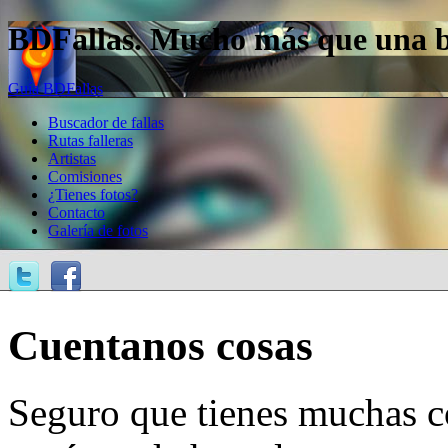
BDFallas. Mucho más que una bas
Guía BDFallas
Buscador de fallas
Rutas falleras
Artistas
Comisiones
¿Tienes fotos?
Contacto
Galería de fotos
Cuentanos cosas
Seguro que tienes muchas c