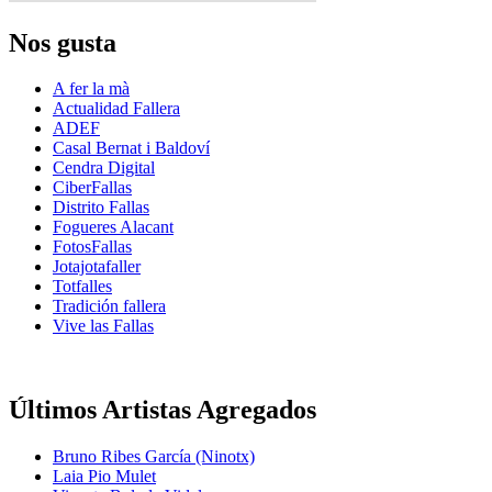
Nos gusta
A fer la mà
Actualidad Fallera
ADEF
Casal Bernat i Baldoví
Cendra Digital
CiberFallas
Distrito Fallas
Fogueres Alacant
FotosFallas
Jotajotafaller
Totfalles
Tradición fallera
Vive las Fallas
Últimos Artistas Agregados
Bruno Ribes García (Ninotx)
Laia Pio Mulet