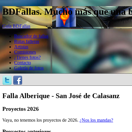
BDFallas. Mucho más que una bas
Guía BDFallas
Buscador de fallas
Rutas falleras
Artistas
Comisiones
¿Tienes fotos?
Contacto
Galería de fotos
Falla Alberique - San José de Calasanz
Proyectos 2026
Vaya, no tenemos los proyectos de 2026.
¿Nos los mandas?
Proyectos anteriores