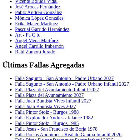
Vicente Boluda Vidal
José Arocas Fernández
Pablo Andreu González
Mónica López Gonzáles
Erika Mateo Martínez
Pascual Garrido Hernández
Art - Fa C.b.
Ángel Mena Martínez
Ángel Carrillo Imbernón
Raúl Zamora Jurado
Últimas Fallas Agregadas
Falla Sagunto - San Antonio - Padre Urbano 2027
Falla Sagunto - San Antonio - Padre Urbano Infantil 2027
Falla Plaza del Ayuntamiento Infantil 2027
Falla Plaza del Ayuntamiento 2027
Falla Juan Bautista Vives Infantil 2027
Falla Juan Bautista Vives 2027
Falla Pintor Stolz - Burgos 1988
Falla Explorador Andres - Jalance 1982
Falla Pintor Stolz - Burgos 1985
Falla Jesus - San Francisco de Borja 1978
Falla Poetas Anonimos - Real de Gandia Infantil 2026