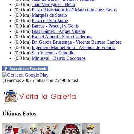
(0.0 km)
Juan Verdeguer - Bello
(0.0 km)
Plaza Historiador José Maria Gimenez Fayos
(0.0 km)
Marqués de Sotelo
(0.0 km)
Plaza de San Jaime
(0.0 km)
Barcas - Pascual y Genís
(0.0 km)
Blas Gámez - Ángel Villena
(0.0 km)
Rafael Alberti - Serra Calderona
(0.0 km)
Dr. García Brustenga - Vicente Barrera Cambra
(0.0 km)
Ingeniero Manuel Soto - Avenida de Francia
(0.0 km)
San Vicente - Caudillo
(0.0 km)
Minusval - Barrio Cocoteros
¡Tenemos 20075 fallas con 25490 fotos!
Últimas Fotos