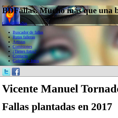
BDFallas. Mucho más que una bas
Guía BDFallas
Buscador de fallas
Rutas falleras
Artistas
Comisiones
¿Tienes fotos?
Contacto
Galería de fotos
Vicente Manuel Tornad
Fallas plantadas en 2017