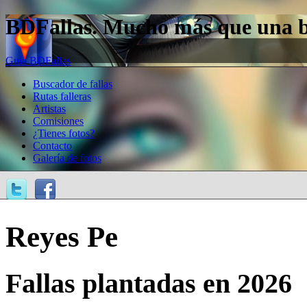
BDFallas. Mucho más que una bas
Guía BDFallas
Buscador de fallas
Rutas falleras
Artistas
Comisiones
¿Tienes fotos?
Contacto
Galería de fotos
Reyes Pe
Fallas plantadas en 2026