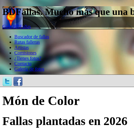
BDFallas. Mucho más que una bas
Guía BDFallas
Buscador de fallas
Rutas falleras
Artistas
Comisiones
¿Tienes fotos?
Contacto
Galería de fotos
Món de Color
Fallas plantadas en 2026