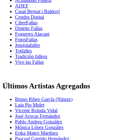
Actualidad Fallera
ADEF
Casal Bernat i Baldoví
Cendra Digital
CiberFallas
Distrito Fallas
Fogueres Alacant
FotosFallas
Jotajotafaller
Totfalles
Tradición fallera
Vive las Fallas
Últimos Artistas Agregados
Bruno Ribes García (Ninotx)
Laia Pio Mulet
Vicente Boluda Vidal
José Arocas Fernández
Pablo Andreu González
Mónica López Gonzáles
Erika Mateo Martínez
Pascual Garrido Hernández