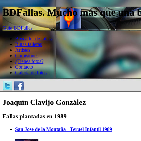
BDFallas. Mucho más que una bas
Guía BDFallas
Buscador de fallas
Rutas falleras
Artistas
Comisiones
¿Tienes fotos?
Contacto
Galería de fotos
Joaquín Clavijo González
Fallas plantadas en 1989
San Jose de la Montaña - Teruel Infantil 1989