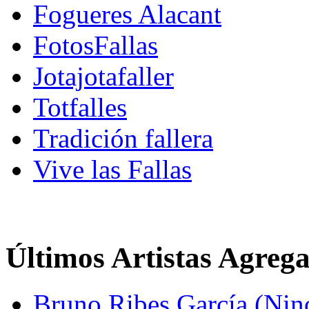
Fogueres Alacant
FotosFallas
Jotajotafaller
Totfalles
Tradición fallera
Vive las Fallas
Últimos Artistas Agreg
Bruno Ribes García (Nin