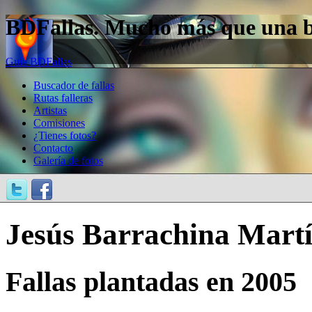
BDFallas. Mucho más que una bas
Guía BDFallas
Buscador de fallas
Rutas falleras
Artistas
Comisiones
¿Tienes fotos?
Contacto
Galería de fotos
Jesús Barrachina Mart
Fallas plantadas en 2005