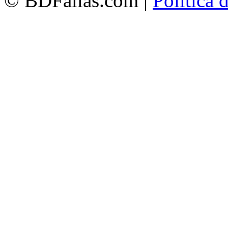
© BDFallas.com |
Política 