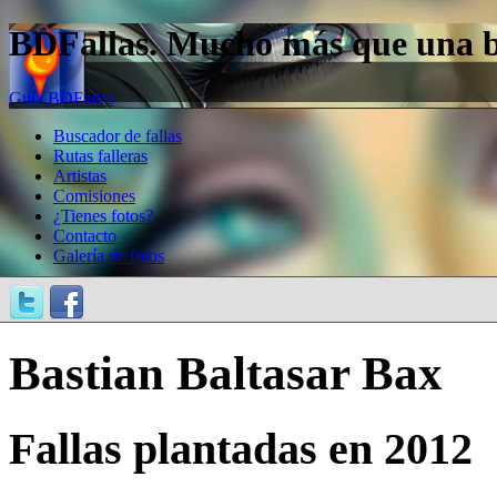
BDFallas. Mucho más que una bas
Guía BDFallas
Buscador de fallas
Rutas falleras
Artistas
Comisiones
¿Tienes fotos?
Contacto
Galería de fotos
Bastian Baltasar Bax
Fallas plantadas en 2012