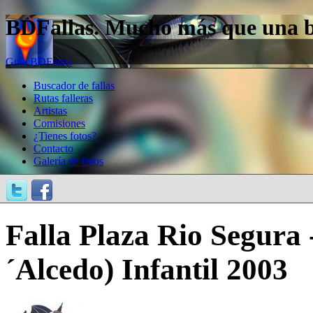
BDFallas. Mucho más que una bas
Guía BDFallas
Buscador de fallas
Rutas falleras
Artistas
Comisiones
¿Tienes fotos?
Contacto
Galería de fotos
Falla Plaza Rio Segura
´Alcedo) Infantil 2003