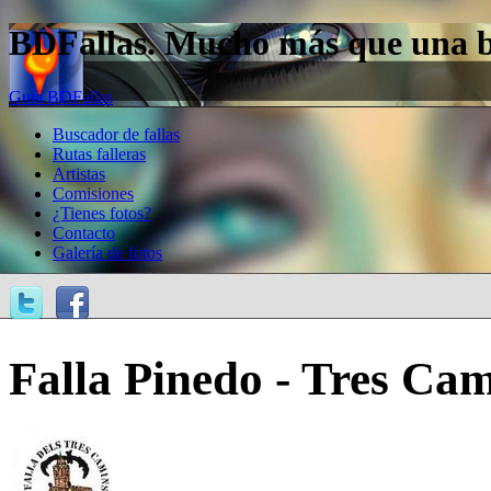
BDFallas. Mucho más que una bas
Guía BDFallas
Buscador de fallas
Rutas falleras
Artistas
Comisiones
¿Tienes fotos?
Contacto
Galería de fotos
Falla Pinedo - Tres Cam