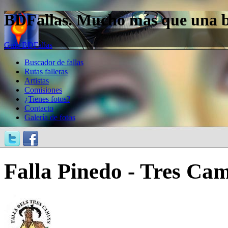
BDFallas. Mucho más que una bas
Guía BDFallas
Buscador de fallas
Rutas falleras
Artistas
Comisiones
¿Tienes fotos?
Contacto
Galería de fotos
Falla Pinedo - Tres Cam