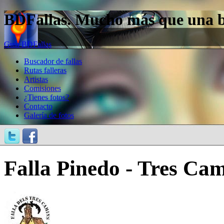
BDFallas. Mucho más que una bas
Guía BDFallas
Buscador de fallas
Rutas falleras
Artistas
Comisiones
¿Tienes fotos?
Contacto
Galería de fotos
Falla Pinedo - Tres Cam