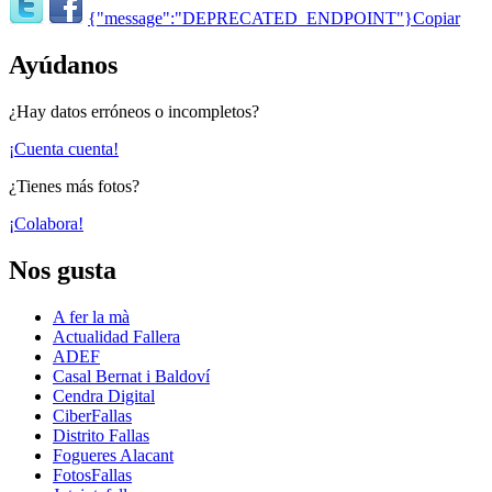
{"message":"DEPRECATED_ENDPOINT"}
Copiar
Ayúdanos
¿Hay datos erróneos o incompletos?
¡Cuenta cuenta!
¿Tienes más fotos?
¡Colabora!
Nos gusta
A fer la mà
Actualidad Fallera
ADEF
Casal Bernat i Baldoví
Cendra Digital
CiberFallas
Distrito Fallas
Fogueres Alacant
FotosFallas