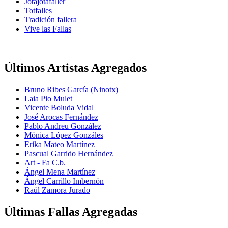
Jotajotafaller
Totfalles
Tradición fallera
Vive las Fallas
Últimos Artistas Agregados
Bruno Ribes García (Ninotx)
Laia Pio Mulet
Vicente Boluda Vidal
José Arocas Fernández
Pablo Andreu González
Mónica López Gonzáles
Erika Mateo Martínez
Pascual Garrido Hernández
Art - Fa C.b.
Ángel Mena Martínez
Ángel Carrillo Imbernón
Raúl Zamora Jurado
Últimas Fallas Agregadas