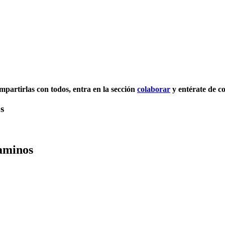
ompartirlas con todos, entra en la sección
colaborar
y entérate de c
s
Caminos