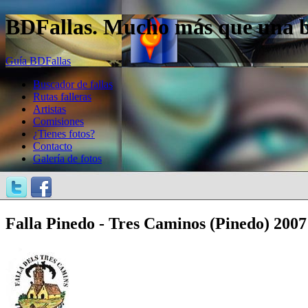
BDFallas. Mucho más que una bas
Guía BDFallas
Buscador de fallas
Rutas falleras
Artistas
Comisiones
¿Tienes fotos?
Contacto
Galería de fotos
Falla Pinedo - Tres Caminos (Pinedo) 2007