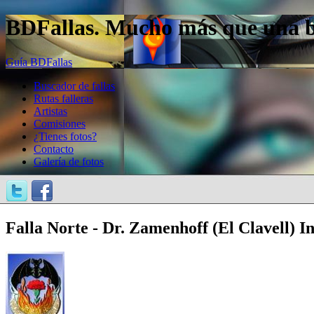
BDFallas. Mucho más que una bas
Guía BDFallas
Buscador de fallas
Rutas falleras
Artistas
Comisiones
¿Tienes fotos?
Contacto
Galería de fotos
Falla Norte - Dr. Zamenhoff (El Clavell) In