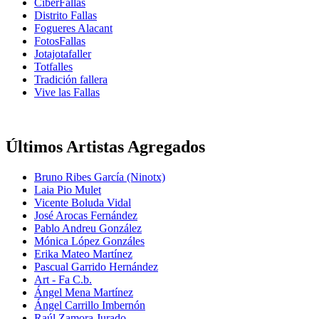
CiberFallas
Distrito Fallas
Fogueres Alacant
FotosFallas
Jotajotafaller
Totfalles
Tradición fallera
Vive las Fallas
Últimos Artistas Agregados
Bruno Ribes García (Ninotx)
Laia Pio Mulet
Vicente Boluda Vidal
José Arocas Fernández
Pablo Andreu González
Mónica López Gonzáles
Erika Mateo Martínez
Pascual Garrido Hernández
Art - Fa C.b.
Ángel Mena Martínez
Ángel Carrillo Imbernón
Raúl Zamora Jurado