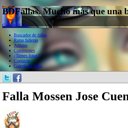
BDFallas. Mucho más que una bas
Guía BDFallas
Buscador de fallas
Rutas falleras
Artistas
Comisiones
¿Tienes fotos?
Contacto
Galería de fotos
Falla Mossen Jose Cuen