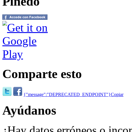
Pinedo
Comparte esto
{"message":"DEPRECATED_ENDPOINT"}
Copiar
Ayúdanos
¿Hay datos erróneos o inco