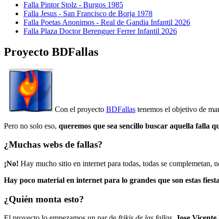
Falla Pintor Stolz - Burgos 1985
Falla Jesus - San Francisco de Borja 1978
Falla Poetas Anonimos - Real de Gandia Infantil 2026
Falla Plaza Doctor Berenguer Ferrer Infantil 2026
Proyecto BDFallas
Con el proyecto
BDFallas
tenemos el objetivo de mant
Pero no solo eso,
queremos que sea sencillo buscar aquella falla q
¿Muchas webs de fallas?
¡No!
Hay mucho sitio en internet para todas, todas se complemetan, n
Hay poco material en internet para lo grandes que son estas fiesta
¿Quién monta esto?
El proyecto lo empezamos un par de
frikis de las fallas
,
Jose Vicente