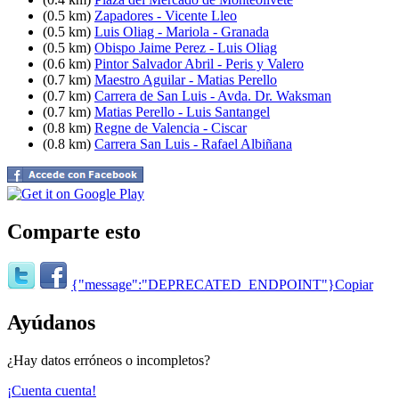
(0.5 km)
Zapadores - Vicente Lleo
(0.5 km)
Luis Oliag - Mariola - Granada
(0.5 km)
Obispo Jaime Perez - Luis Oliag
(0.6 km)
Pintor Salvador Abril - Peris y Valero
(0.7 km)
Maestro Aguilar - Matias Perello
(0.7 km)
Carrera de San Luis - Avda. Dr. Waksman
(0.7 km)
Matias Perello - Luis Santangel
(0.8 km)
Regne de Valencia - Ciscar
(0.8 km)
Carrera San Luis - Rafael Albiñana
Comparte esto
{"message":"DEPRECATED_ENDPOINT"}
Copiar
Ayúdanos
¿Hay datos erróneos o incompletos?
¡Cuenta cuenta!