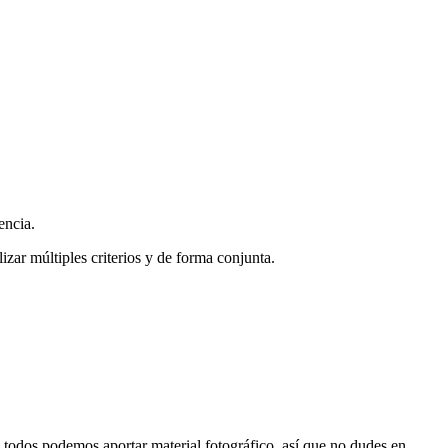
encia.
zar múltiples criterios y de forma conjunta.
s, todos podemos aportar material fotográfico, así que no dudes en