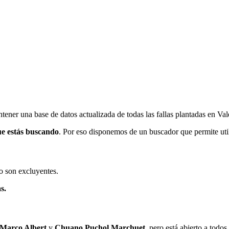
ener una base de datos actualizada de todas las fallas plantadas en Val
ue estás buscando
. Por eso disponemos de un buscador que permite utili
o son excluyentes.
s.
 Marco Albert
y
Chuano Puchol Marchuet
, pero está abierto a todo