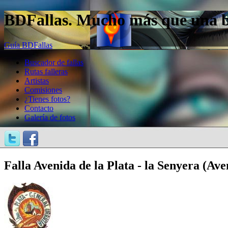
BDFallas. Mucho más que una bas
Guía BDFallas
Buscador de fallas
Rutas falleras
Artistas
Comisiones
¿Tienes fotos?
Contacto
Galería de fotos
Falla Avenida de la Plata - la Senyera (Ave