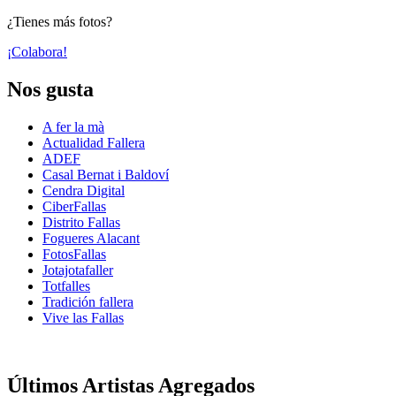
¿Tienes más fotos?
¡Colabora!
Nos gusta
A fer la mà
Actualidad Fallera
ADEF
Casal Bernat i Baldoví
Cendra Digital
CiberFallas
Distrito Fallas
Fogueres Alacant
FotosFallas
Jotajotafaller
Totfalles
Tradición fallera
Vive las Fallas
Últimos Artistas Agregados