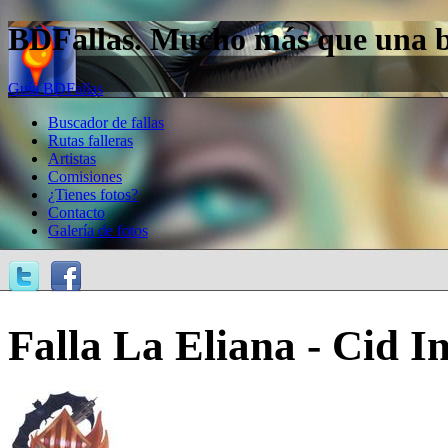
BDFallas. Mucho más que una bas
Guía BDFallas
Buscador de fallas
Rutas falleras
Artistas
Comisiones
¿Tienes fotos?
Contacto
Galería de fotos
Falla La Eliana - Cid In