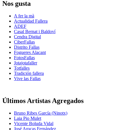
Nos gusta
A fer la mà
Actualidad Fallera
ADEF
Casal Bernat i Baldoví
Cendra Digital
CiberFallas
Distrito Fallas
Fogueres Alacant
FotosFallas
Jotajotafaller
Totfalles
Tradición fallera
Vive las Fallas
Últimos Artistas Agregados
Bruno Ribes García (Ninotx)
Laia Pio Mulet
Vicente Boluda Vidal
José Arocas Fernández