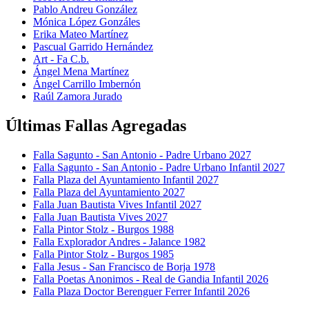
Pablo Andreu González
Mónica López Gonzáles
Erika Mateo Martínez
Pascual Garrido Hernández
Art - Fa C.b.
Ángel Mena Martínez
Ángel Carrillo Imbernón
Raúl Zamora Jurado
Últimas Fallas Agregadas
Falla Sagunto - San Antonio - Padre Urbano 2027
Falla Sagunto - San Antonio - Padre Urbano Infantil 2027
Falla Plaza del Ayuntamiento Infantil 2027
Falla Plaza del Ayuntamiento 2027
Falla Juan Bautista Vives Infantil 2027
Falla Juan Bautista Vives 2027
Falla Pintor Stolz - Burgos 1988
Falla Explorador Andres - Jalance 1982
Falla Pintor Stolz - Burgos 1985
Falla Jesus - San Francisco de Borja 1978
Falla Poetas Anonimos - Real de Gandia Infantil 2026
Falla Plaza Doctor Berenguer Ferrer Infantil 2026