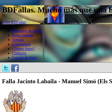
BDFallas. Mucho más que una bas
Guía BDFallas
Buscador de fallas
Rutas falleras
Artistas
Comisiones
¿Tienes fotos?
Contacto
Galería de fotos
Falla Jacinto Labaila - Manuel Simó (Els 