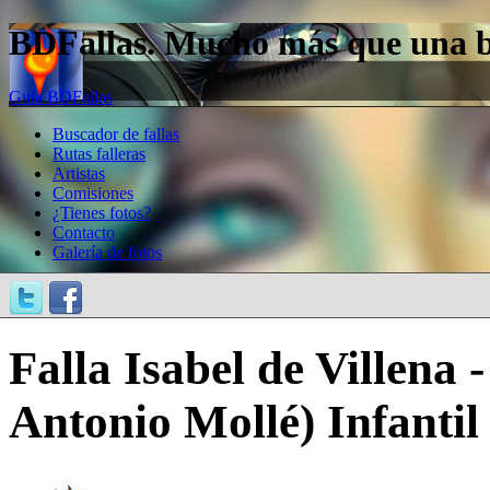
BDFallas. Mucho más que una bas
Guía BDFallas
Buscador de fallas
Rutas falleras
Artistas
Comisiones
¿Tienes fotos?
Contacto
Galería de fotos
Falla Isabel de Villena
Antonio Mollé) Infantil