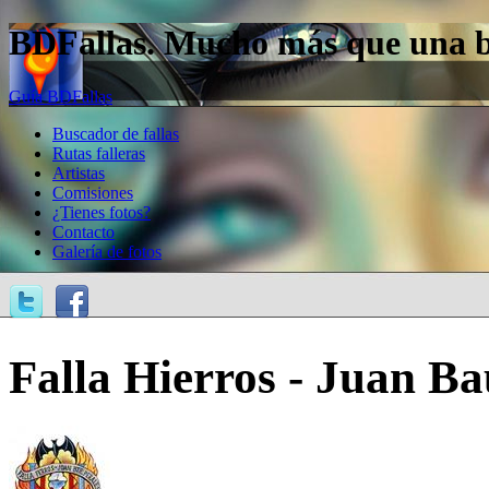
BDFallas. Mucho más que una bas
Guía BDFallas
Buscador de fallas
Rutas falleras
Artistas
Comisiones
¿Tienes fotos?
Contacto
Galería de fotos
Falla Hierros - Juan Bau