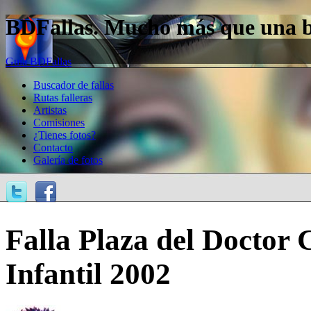
BDFallas. Mucho más que una bas
Guía BDFallas
Buscador de fallas
Rutas falleras
Artistas
Comisiones
¿Tienes fotos?
Contacto
Galería de fotos
Falla Plaza del Doctor C
Infantil 2002