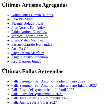
Últimos Artistas Agregados
Bruno Ribes García (Ninotx)
Laia Pio Mulet
Vicente Boluda Vidal
José Arocas Fernández
Pablo Andreu González
Mónica López Gonzáles
Erika Mateo Martínez
Pascual Garrido Hernández
Art - Fa C.b.
Ángel Mena Martínez
Ángel Carrillo Imbernón
Raúl Zamora Jurado
Últimas Fallas Agregadas
Falla Sagunto - San Antonio - Padre Urbano 2027
Falla Sagunto - San Antonio - Padre Urbano Infantil 2027
Falla Plaza del Ayuntamiento Infantil 2027
Falla Plaza del Ayuntamiento 2027
Falla Juan Bautista Vives Infantil 2027
Falla Juan Bautista Vives 2027