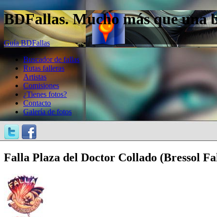
BDFallas. Mucho más que una bas
Guía BDFallas
Buscador de fallas
Rutas falleras
Artistas
Comisiones
¿Tienes fotos?
Contacto
Galería de fotos
Falla Plaza del Doctor Collado (Bressol Fa