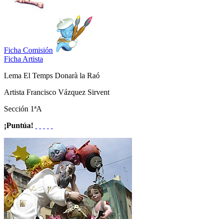
Ficha Comisión
Ficha Artista
Lema
El Temps Donarà la Raó
Artista
Francisco Vázquez Sirvent
Sección
1ªA
¡Puntúa!