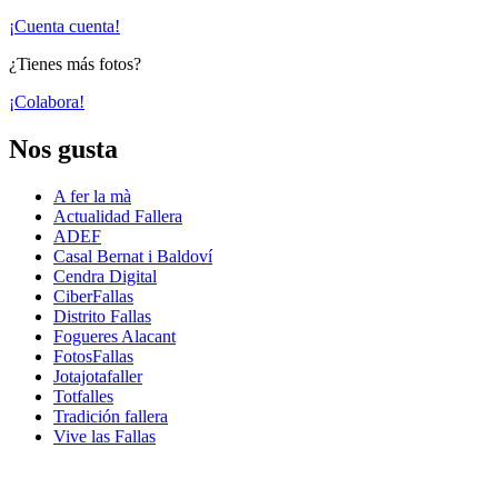
¡Cuenta cuenta!
¿Tienes más fotos?
¡Colabora!
Nos gusta
A fer la mà
Actualidad Fallera
ADEF
Casal Bernat i Baldoví
Cendra Digital
CiberFallas
Distrito Fallas
Fogueres Alacant
FotosFallas
Jotajotafaller
Totfalles
Tradición fallera
Vive las Fallas