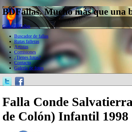
BDFallas. Mucho más que una bas
Guía BDFallas
Buscador de fallas
Rutas falleras
Artistas
Comisiones
¿Tienes fotos?
Contacto
Galería de fotos
Falla Conde Salvatierr
de Colón) Infantil 1998