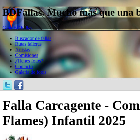
BDFallas. Mucho más que una bas
Guía BDFallas
Buscador de fallas
Rutas falleras
Artistas
Comisiones
¿Tienes fotos?
Contacto
Galería de fotos
Falla Carcagente - Com
Flames) Infantil 2025