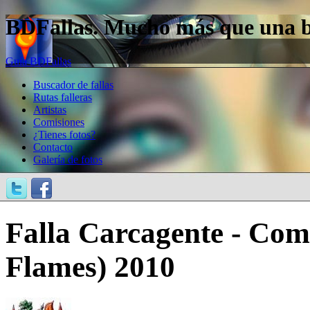
BDFallas. Mucho más que una bas
Guía BDFallas
Buscador de fallas
Rutas falleras
Artistas
Comisiones
¿Tienes fotos?
Contacto
Galería de fotos
Falla Carcagente - Com
Flames) 2010