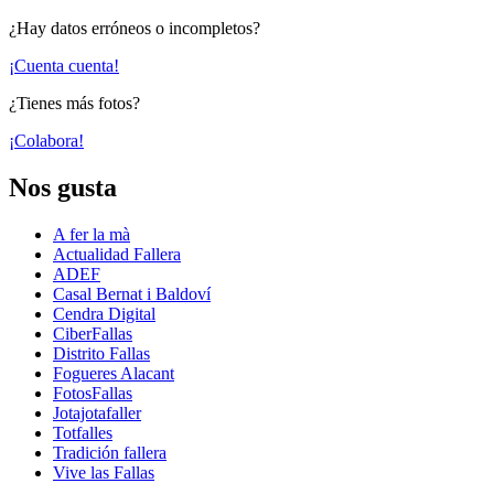
¿Hay datos erróneos o incompletos?
¡Cuenta cuenta!
¿Tienes más fotos?
¡Colabora!
Nos gusta
A fer la mà
Actualidad Fallera
ADEF
Casal Bernat i Baldoví
Cendra Digital
CiberFallas
Distrito Fallas
Fogueres Alacant
FotosFallas
Jotajotafaller
Totfalles
Tradición fallera
Vive las Fallas