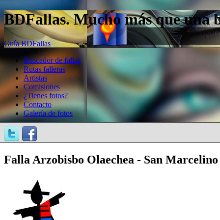
BDFallas. Mucho más que una bas
Guía BDFallas
Buscador de fallas
Rutas falleras
Artistas
Comisiones
¿Tienes fotos?
Contacto
Galería de fotos
Falla Arzobisbo Olaechea - San Marcelino