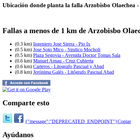
Ubicación donde planta la falla Arzobisbo Olaechea 
Fallas a menos de 1 km de Arzobisbo Olae
(0.3 km)
Ingeniero Jose Sirera - Pio Ix
(0.5 km)
Jose Soto Mico - Sindico Mocholi
(0.5 km)
Plaza Segovia - Avenida Doctor Tomas Sala
(0.6 km)
Manuel Arnau - Cruz Cubierta
(0.6 km)
Carteros - Litografo Pascual y Abad
(0.8 km)
Jerónima Galés - Litógrafo Pascual Abad
Comparte esto
{"message":"DEPRECATED_ENDPOINT"}
Copiar
Ayúdanos