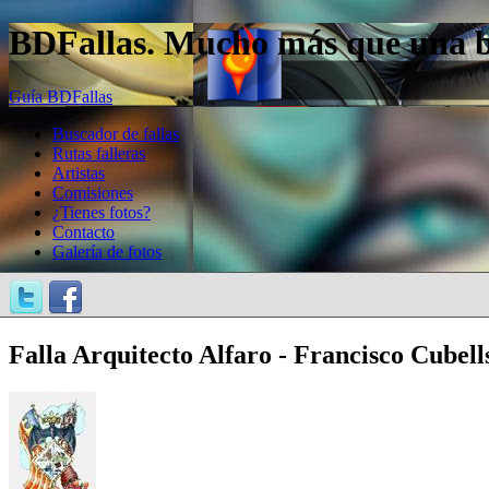
BDFallas. Mucho más que una bas
Guía BDFallas
Buscador de fallas
Rutas falleras
Artistas
Comisiones
¿Tienes fotos?
Contacto
Galería de fotos
Falla Arquitecto Alfaro - Francisco Cubells