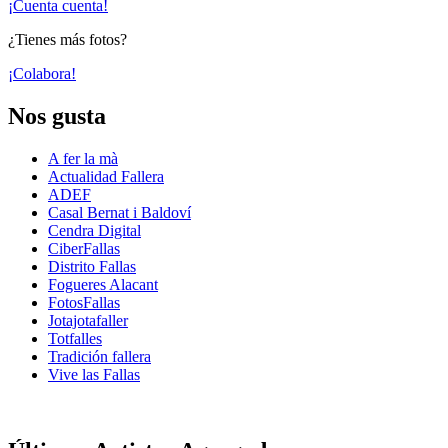
¡Cuenta cuenta!
¿Tienes más fotos?
¡Colabora!
Nos gusta
A fer la mà
Actualidad Fallera
ADEF
Casal Bernat i Baldoví
Cendra Digital
CiberFallas
Distrito Fallas
Fogueres Alacant
FotosFallas
Jotajotafaller
Totfalles
Tradición fallera
Vive las Fallas