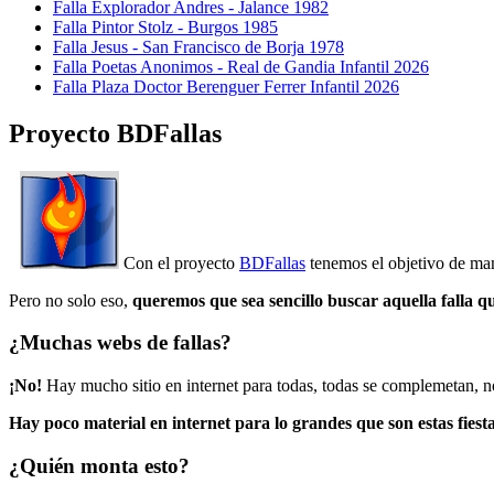
Falla Explorador Andres - Jalance 1982
Falla Pintor Stolz - Burgos 1985
Falla Jesus - San Francisco de Borja 1978
Falla Poetas Anonimos - Real de Gandia Infantil 2026
Falla Plaza Doctor Berenguer Ferrer Infantil 2026
Proyecto BDFallas
Con el proyecto
BDFallas
tenemos el objetivo de mant
Pero no solo eso,
queremos que sea sencillo buscar aquella falla q
¿Muchas webs de fallas?
¡No!
Hay mucho sitio en internet para todas, todas se complemetan, n
Hay poco material en internet para lo grandes que son estas fiesta
¿Quién monta esto?