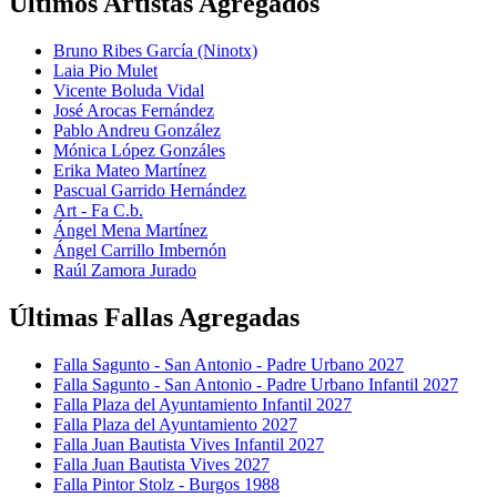
Últimos Artistas Agregados
Bruno Ribes García (Ninotx)
Laia Pio Mulet
Vicente Boluda Vidal
José Arocas Fernández
Pablo Andreu González
Mónica López Gonzáles
Erika Mateo Martínez
Pascual Garrido Hernández
Art - Fa C.b.
Ángel Mena Martínez
Ángel Carrillo Imbernón
Raúl Zamora Jurado
Últimas Fallas Agregadas
Falla Sagunto - San Antonio - Padre Urbano 2027
Falla Sagunto - San Antonio - Padre Urbano Infantil 2027
Falla Plaza del Ayuntamiento Infantil 2027
Falla Plaza del Ayuntamiento 2027
Falla Juan Bautista Vives Infantil 2027
Falla Juan Bautista Vives 2027
Falla Pintor Stolz - Burgos 1988