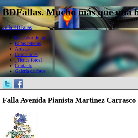
BDFallas. Mucho más que una bas
Guía BDFallas
Buscador de fallas
Rutas falleras
Artistas
Comisiones
¿Tienes fotos?
Contacto
Galería de fotos
Falla Avenida Pianista Martinez Carrasco -