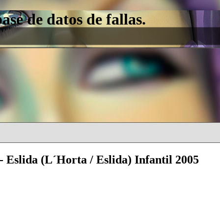
e de datos de fallas.
 Eslida (L´Horta / Eslida) Infantil 2005