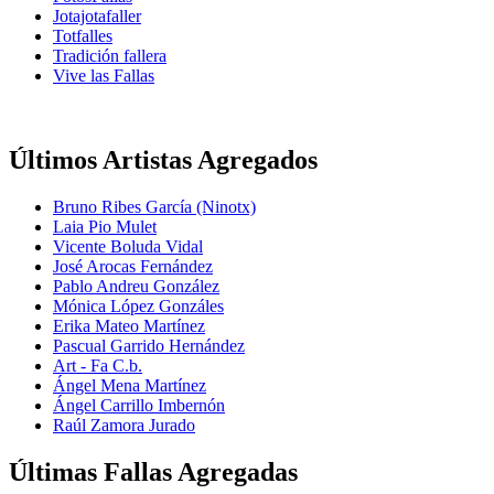
Jotajotafaller
Totfalles
Tradición fallera
Vive las Fallas
Últimos Artistas Agregados
Bruno Ribes García (Ninotx)
Laia Pio Mulet
Vicente Boluda Vidal
José Arocas Fernández
Pablo Andreu González
Mónica López Gonzáles
Erika Mateo Martínez
Pascual Garrido Hernández
Art - Fa C.b.
Ángel Mena Martínez
Ángel Carrillo Imbernón
Raúl Zamora Jurado
Últimas Fallas Agregadas