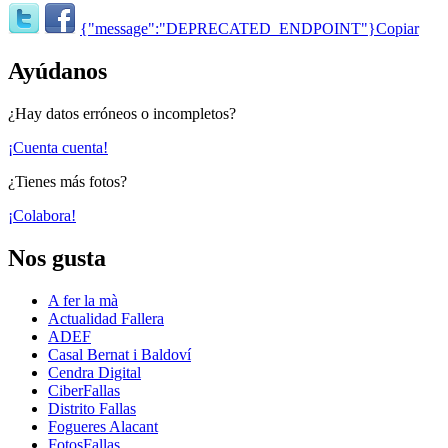
{"message":"DEPRECATED_ENDPOINT"}
Copiar
Ayúdanos
¿Hay datos erróneos o incompletos?
¡Cuenta cuenta!
¿Tienes más fotos?
¡Colabora!
Nos gusta
A fer la mà
Actualidad Fallera
ADEF
Casal Bernat i Baldoví
Cendra Digital
CiberFallas
Distrito Fallas
Fogueres Alacant
FotosFallas