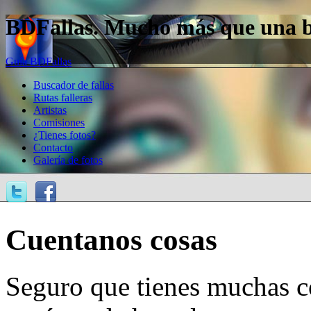
BDFallas. Mucho más que una bas
Guía BDFallas
Buscador de fallas
Rutas falleras
Artistas
Comisiones
¿Tienes fotos?
Contacto
Galería de fotos
Cuentanos cosas
Seguro que tienes muchas c