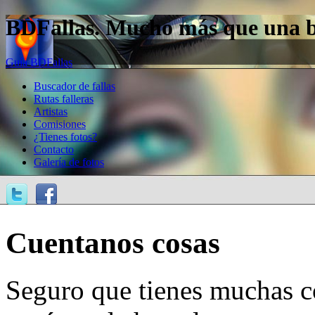
BDFallas. Mucho más que una bas
Guía BDFallas
Buscador de fallas
Rutas falleras
Artistas
Comisiones
¿Tienes fotos?
Contacto
Galería de fotos
Cuentanos cosas
Seguro que tienes muchas c