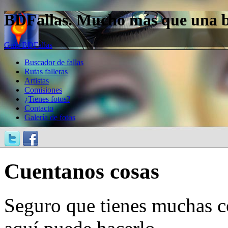
BDFallas. Mucho más que una bas
Guía BDFallas
Buscador de fallas
Rutas falleras
Artistas
Comisiones
¿Tienes fotos?
Contacto
Galería de fotos
Cuentanos cosas
Seguro que tienes muchas c