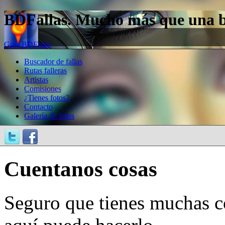
BDFallas. Mucho más que una bas
Guía BDFallas
Buscador de fallas
Rutas falleras
Artistas
Comisiones
¿Tienes fotos?
Contacto
Galería de fotos
Cuentanos cosas
Seguro que tienes muchas c