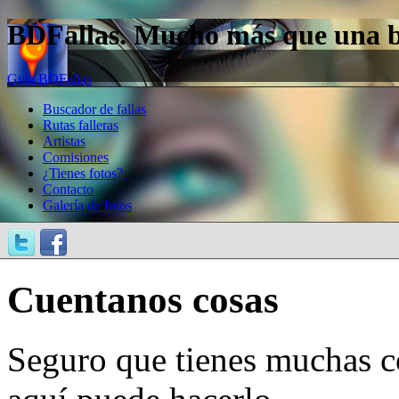
BDFallas. Mucho más que una bas
Guía BDFallas
Buscador de fallas
Rutas falleras
Artistas
Comisiones
¿Tienes fotos?
Contacto
Galería de fotos
Cuentanos cosas
Seguro que tienes muchas c