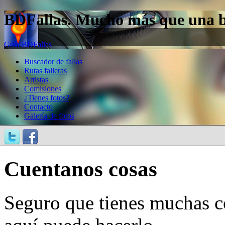
BDFallas. Mucho más que una bas
Guía BDFallas
Buscador de fallas
Rutas falleras
Artistas
Comisiones
¿Tienes fotos?
Contacto
Galería de fotos
Cuentanos cosas
Seguro que tienes muchas c