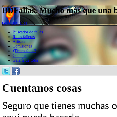
BDFallas. Mucho más que una bas
Guía BDFallas
Buscador de fallas
Rutas falleras
Artistas
Comisiones
¿Tienes fotos?
Contacto
Galería de fotos
Cuentanos cosas
Seguro que tienes muchas c