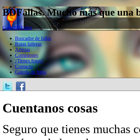
BDFallas. Mucho más que una bas
Guía BDFallas
Buscador de fallas
Rutas falleras
Artistas
Comisiones
¿Tienes fotos?
Contacto
Galería de fotos
Cuentanos cosas
Seguro que tienes muchas c