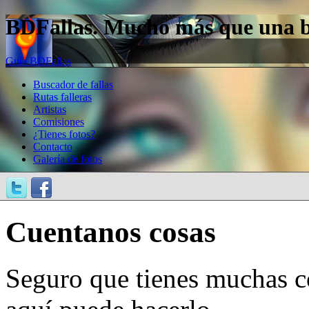
BDFallas. Mucho más que una bas
Guía BDFallas
Buscador de fallas
Rutas falleras
Artistas
Comisiones
¿Tienes fotos?
Contacto
Galería de fotos
Cuentanos cosas
Seguro que tienes muchas c