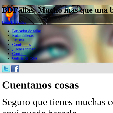
BDFallas. Mucho más que una bas
Guía BDFallas
Buscador de fallas
Rutas falleras
Artistas
Comisiones
¿Tienes fotos?
Contacto
Galería de fotos
Cuentanos cosas
Seguro que tienes muchas c