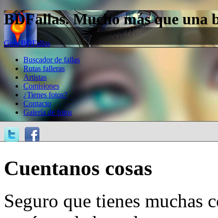
BDFallas. Mucho más que una bas
Guía BDFallas
Buscador de fallas
Rutas falleras
Artistas
Comisiones
¿Tienes fotos?
Contacto
Galería de fotos
Cuentanos cosas
Seguro que tienes muchas c