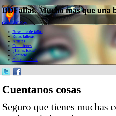
BDFallas. Mucho más que una bas
Guía BDFallas
Buscador de fallas
Rutas falleras
Artistas
Comisiones
¿Tienes fotos?
Contacto
Galería de fotos
Cuentanos cosas
Seguro que tienes muchas c