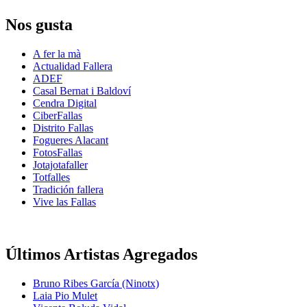
Nos gusta
A fer la mà
Actualidad Fallera
ADEF
Casal Bernat i Baldoví
Cendra Digital
CiberFallas
Distrito Fallas
Fogueres Alacant
FotosFallas
Jotajotafaller
Totfalles
Tradición fallera
Vive las Fallas
Últimos Artistas Agregados
Bruno Ribes García (Ninotx)
Laia Pio Mulet