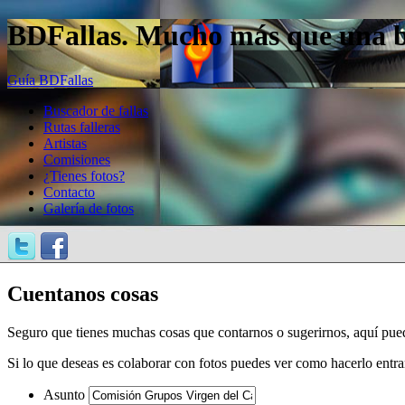
BDFallas. Mucho más que una bas
Guía BDFallas
Buscador de fallas
Rutas falleras
Artistas
Comisiones
¿Tienes fotos?
Contacto
Galería de fotos
Cuentanos cosas
Seguro que tienes muchas cosas que contarnos o sugerirnos, aquí pue
Si lo que deseas es colaborar con fotos puedes ver como hacerlo entr
Asunto