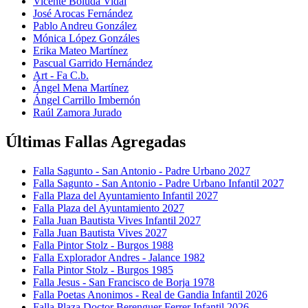
Vicente Boluda Vidal
José Arocas Fernández
Pablo Andreu González
Mónica López Gonzáles
Erika Mateo Martínez
Pascual Garrido Hernández
Art - Fa C.b.
Ángel Mena Martínez
Ángel Carrillo Imbernón
Raúl Zamora Jurado
Últimas Fallas Agregadas
Falla Sagunto - San Antonio - Padre Urbano 2027
Falla Sagunto - San Antonio - Padre Urbano Infantil 2027
Falla Plaza del Ayuntamiento Infantil 2027
Falla Plaza del Ayuntamiento 2027
Falla Juan Bautista Vives Infantil 2027
Falla Juan Bautista Vives 2027
Falla Pintor Stolz - Burgos 1988
Falla Explorador Andres - Jalance 1982
Falla Pintor Stolz - Burgos 1985
Falla Jesus - San Francisco de Borja 1978
Falla Poetas Anonimos - Real de Gandia Infantil 2026
Falla Plaza Doctor Berenguer Ferrer Infantil 2026