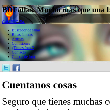
BDFallas. Mucho más que una bas
Guía BDFallas
Buscador de fallas
Rutas falleras
Artistas
Comisiones
¿Tienes fotos?
Contacto
Galería de fotos
Cuentanos cosas
Seguro que tienes muchas c