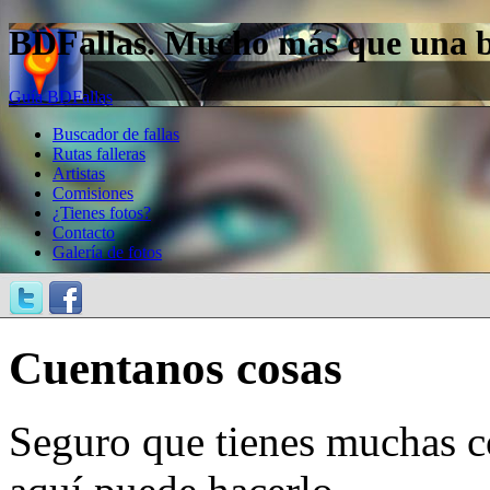
BDFallas. Mucho más que una bas
Guía BDFallas
Buscador de fallas
Rutas falleras
Artistas
Comisiones
¿Tienes fotos?
Contacto
Galería de fotos
Cuentanos cosas
Seguro que tienes muchas c