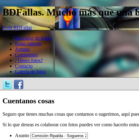
BDFallas. Mucho más que una bas
Guía BDFallas
Buscador de fallas
Rutas falleras
Artistas
Comisiones
¿Tienes fotos?
Contacto
Galería de fotos
Cuentanos cosas
Seguro que tienes muchas cosas que contarnos o sugerirnos, aquí pue
Si lo que deseas es colaborar con fotos puedes ver como hacerlo entr
Asunto