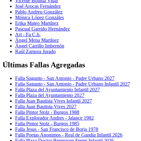
Vicente Boluda Vidal
José Arocas Fernández
Pablo Andreu González
Mónica López Gonzáles
Erika Mateo Martínez
Pascual Garrido Hernández
Art - Fa C.b.
Ángel Mena Martínez
Ángel Carrillo Imbernón
Raúl Zamora Jurado
Últimas Fallas Agregadas
Falla Sagunto - San Antonio - Padre Urbano 2027
Falla Sagunto - San Antonio - Padre Urbano Infantil 2027
Falla Plaza del Ayuntamiento Infantil 2027
Falla Plaza del Ayuntamiento 2027
Falla Juan Bautista Vives Infantil 2027
Falla Juan Bautista Vives 2027
Falla Pintor Stolz - Burgos 1988
Falla Explorador Andres - Jalance 1982
Falla Pintor Stolz - Burgos 1985
Falla Jesus - San Francisco de Borja 1978
Falla Poetas Anonimos - Real de Gandia Infantil 2026
Falla Plaza Doctor Berenguer Ferrer Infantil 2026