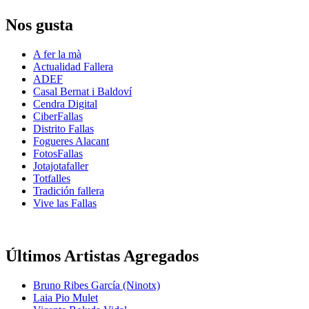
Nos gusta
A fer la mà
Actualidad Fallera
ADEF
Casal Bernat i Baldoví
Cendra Digital
CiberFallas
Distrito Fallas
Fogueres Alacant
FotosFallas
Jotajotafaller
Totfalles
Tradición fallera
Vive las Fallas
Últimos Artistas Agregados
Bruno Ribes García (Ninotx)
Laia Pio Mulet