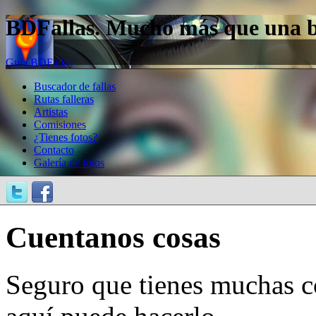
BDFallas. Mucho más que una bas
Guía BDFallas
Buscador de fallas
Rutas falleras
Artistas
Comisiones
¿Tienes fotos?
Contacto
Galería de fotos
Cuentanos cosas
Seguro que tienes muchas c