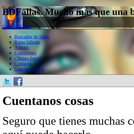
BDFallas. Mucho más que una bas
Guía BDFallas
Buscador de fallas
Rutas falleras
Artistas
Comisiones
¿Tienes fotos?
Contacto
Galería de fotos
Cuentanos cosas
Seguro que tienes muchas c