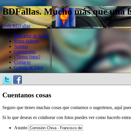
BDFallas. Mucho más que una bas
Guía BDFallas
Buscador de fallas
Rutas falleras
Artistas
Comisiones
¿Tienes fotos?
Contacto
Galería de fotos
Cuentanos cosas
Seguro que tienes muchas cosas que contarnos o sugerirnos, aquí pue
Si lo que deseas es colaborar con fotos puedes ver como hacerlo entr
Asunto