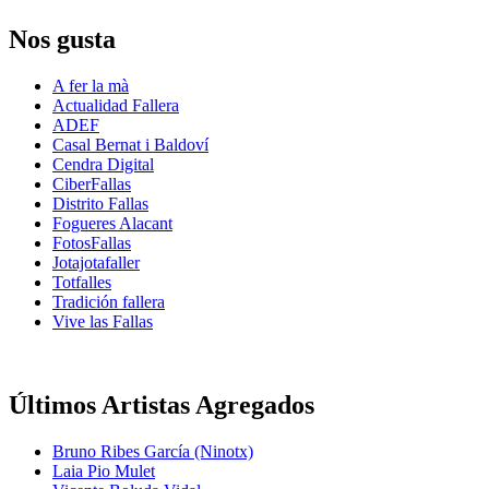
Nos gusta
A fer la mà
Actualidad Fallera
ADEF
Casal Bernat i Baldoví
Cendra Digital
CiberFallas
Distrito Fallas
Fogueres Alacant
FotosFallas
Jotajotafaller
Totfalles
Tradición fallera
Vive las Fallas
Últimos Artistas Agregados
Bruno Ribes García (Ninotx)
Laia Pio Mulet