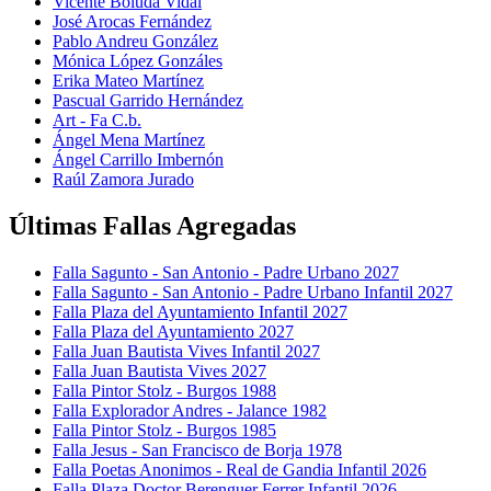
Vicente Boluda Vidal
José Arocas Fernández
Pablo Andreu González
Mónica López Gonzáles
Erika Mateo Martínez
Pascual Garrido Hernández
Art - Fa C.b.
Ángel Mena Martínez
Ángel Carrillo Imbernón
Raúl Zamora Jurado
Últimas Fallas Agregadas
Falla Sagunto - San Antonio - Padre Urbano 2027
Falla Sagunto - San Antonio - Padre Urbano Infantil 2027
Falla Plaza del Ayuntamiento Infantil 2027
Falla Plaza del Ayuntamiento 2027
Falla Juan Bautista Vives Infantil 2027
Falla Juan Bautista Vives 2027
Falla Pintor Stolz - Burgos 1988
Falla Explorador Andres - Jalance 1982
Falla Pintor Stolz - Burgos 1985
Falla Jesus - San Francisco de Borja 1978
Falla Poetas Anonimos - Real de Gandia Infantil 2026
Falla Plaza Doctor Berenguer Ferrer Infantil 2026