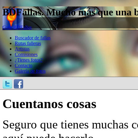
BDFallas. Mucho más que una bas
Guía BDFallas
Buscador de fallas
Rutas falleras
Artistas
Comisiones
¿Tienes fotos?
Contacto
Galería de fotos
Cuentanos cosas
Seguro que tienes muchas c